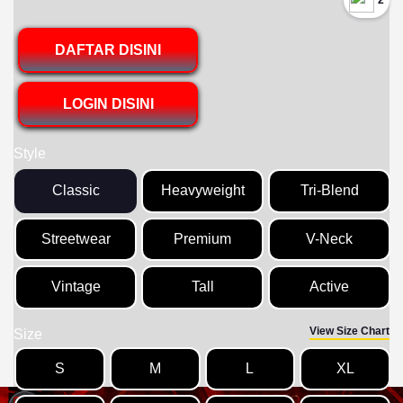
`2
DAFTAR DISINI
LOGIN DISINI
Style
Classic
Heavyweight
Tri-Blend
Streetwear
Premium
V-Neck
Vintage
Tall
Active
View Size Chart
Size
S
M
L
XL