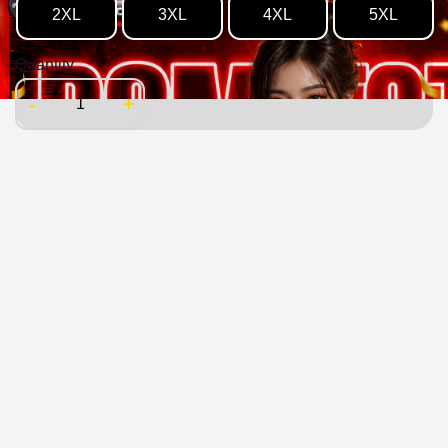
2XL
3XL
4XL
5XL
Quantity
-
+